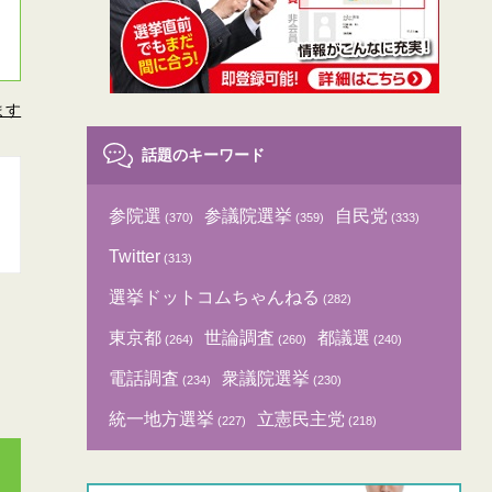
ます
話題のキーワード
参院選
参議院選挙
自民党
(370)
(359)
(333)
Twitter
(313)
選挙ドットコムちゃんねる
(282)
東京都
世論調査
都議選
(264)
(260)
(240)
電話調査
衆議院選挙
(234)
(230)
統一地方選挙
立憲民主党
(227)
(218)