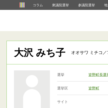
コラム
衆議院選挙
参議院選挙
地
大沢 みち子
オオサワ ミチコ／7
選挙
皆野町長選
選挙区
皆野町
サイト