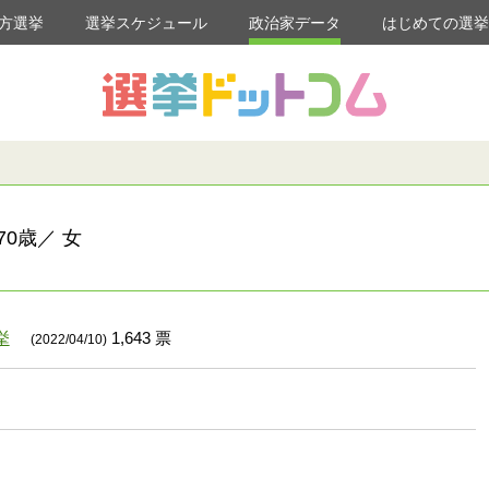
方選挙
選挙スケジュール
政治家データ
はじめての選
0歳／ 女
挙
1,643 票
(2022/04/10)