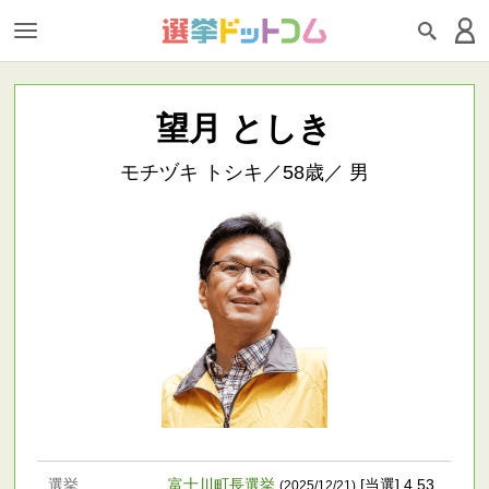
望月 としき
モチヅキ トシキ／58歳／ 男
選挙
富士川町長選挙
[当選] 4,53
(2025/12/21)