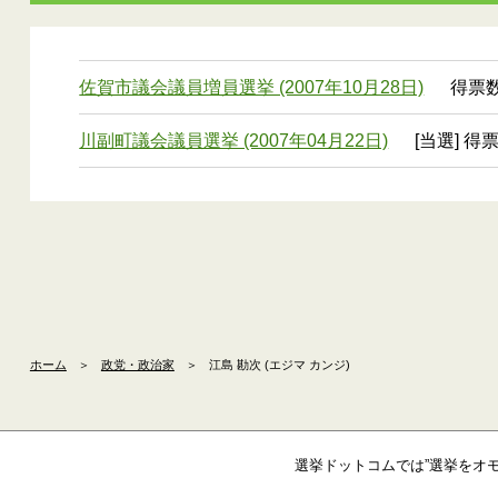
佐賀市議会議員増員選挙 (2007年10月28日)
得票数
川副町議会議員選挙 (2007年04月22日)
[当選] 得
ホーム
＞
政党・政治家
＞
江島 勘次 (エジマ カンジ)
選挙ドットコムでは”選挙をオ