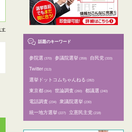
ます
話題のキーワード
参院選
参議院選挙
自民党
(370)
(359)
(333)
Twitter
(313)
選挙ドットコムちゃんねる
(282)
東京都
世論調査
都議選
(264)
(260)
(240)
電話調査
衆議院選挙
(234)
(230)
統一地方選挙
立憲民主党
(227)
(218)