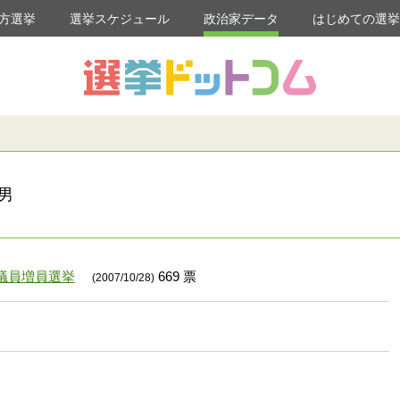
方選挙
選挙スケジュール
政治家データ
はじめての選
男
議員増員選挙
669 票
(2007/10/28)