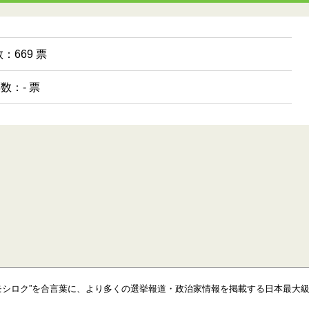
：669 票
票数：- 票
モシロク”を合言葉に、より多くの選挙報道・政治家情報を掲載する日本最大