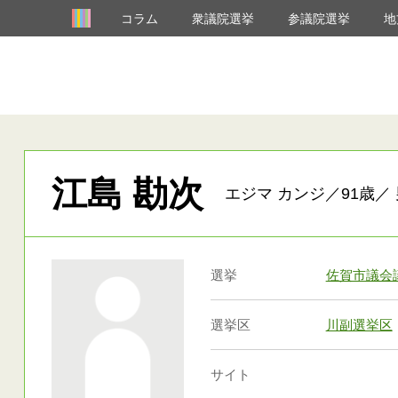
コラム
衆議院選挙
参議院選挙
地
江島 勘次
エジマ カンジ／91歳／ 
選挙
佐賀市議会
選挙区
川副選挙区
サイト