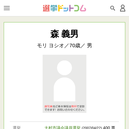
森 義男
モリ ヨシオ／70歳／ 男
選挙
大村市議会議員選挙
400 票
(2007/04/22)