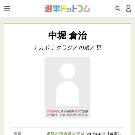
中堀 倉治
ナカボリ クラジ／79歳／ 男
選挙
姫島村議会議員選挙
[当選] -
(2015/04/26)