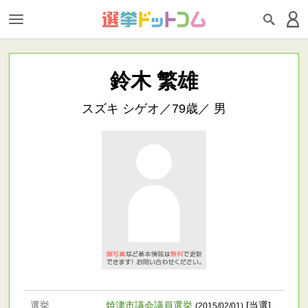
鈴木 繁雄
スズキ シゲオ／79歳／ 男
選挙
焼津市議会議員選挙
[当選]
(2015/02/01)