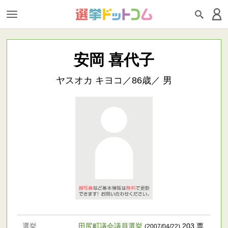
安岡 喜代子
ヤスオカ キヨコ／86歳／ 男
選挙
田尻町議会議員選挙
203 票
(2007/04/22)