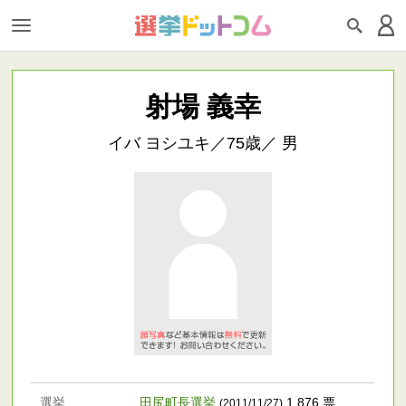
射場 義幸
イバ ヨシユキ／75歳／ 男
選挙
田尻町長選挙
1,876 票
(2011/11/27)