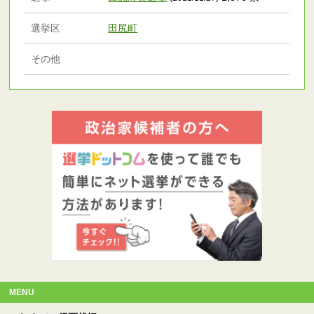
選挙区
田尻町
その他
MENU