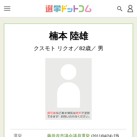
楠本 陸雄
クスモト リクオ／82歳／ 男
選挙
藤井寺市議会議員選挙
[当
(2011/04/24)