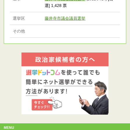
選] 1,428 票
選挙区
藤井寺市議会議員選挙
その他
MENU