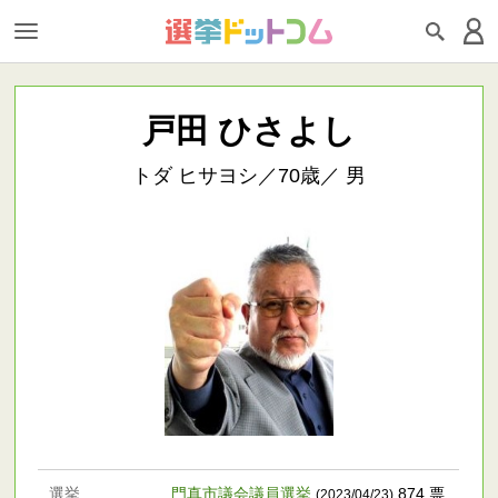
戸田 ひさよし
トダ ヒサヨシ／70歳／ 男
選挙
門真市議会議員選挙
874 票
(2023/04/23)