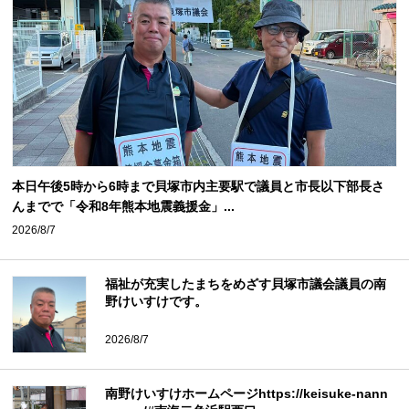
本日午後5時から6時まで貝塚市内主要駅で議員と市長以下部長さ
んまでで「令和8年熊本地震義援金」...
2026/8/7
福祉が充実したまちをめざす貝塚市議会議員の南
野けいすけです。
2026/8/7
南野けいすけホームページhttps://keisuke-nann