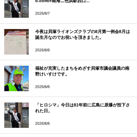
o.com/#南海二色浜駅西口...
2026/8/7
今夜は貝塚ライオンズクラブの8月第一例会8月は
誕生月なのでお祝いを頂きました。
2026/8/6
福祉が充実したまちをめざす貝塚市議会議員の南
野けいすけです。
2026/8/6
「ヒロシマ」今日は81年前に広島に原爆が投下さ
れた日。
2026/8/6