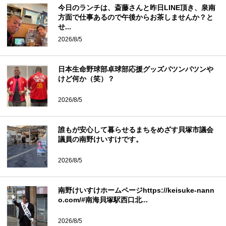
今日のランチは、斎藤さんと昨日LINE頂き、泉南
方面で仕事あるので午後からお茶しませんか？と
せ...
2026/8/5
日本生命野球部卓球部応援グッズパツンパツンや
けど何か（笑）？
2026/8/5
誰もが安心して暮らせるまちをめざす貝塚市議会
議員の南野けいすけです。
2026/8/5
南野けいすけホームページhttps://keisuke-nann
o.com/#南海貝塚駅西口北...
2026/8/5