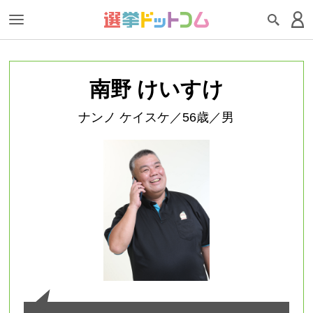
南野 けいすけ
ナンノ ケイスケ／56歳／男