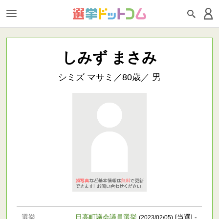
しみず まさみ
シミズ マサミ／80歳／ 男
選挙
日高町議会議員選挙
[当選] -
(2023/02/05)