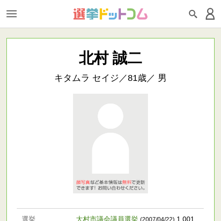
北村 誠二
キタムラ セイジ／81歳／ 男
選挙
大村市議会議員選挙
1,001
.
(2007/04/22)