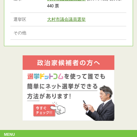
票
440
選挙区
大村市議会議員選挙
その他
MENU