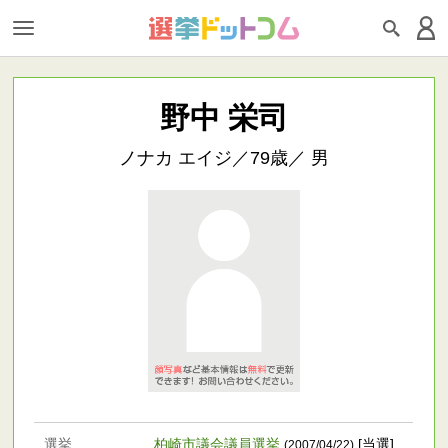
野中 栄司
ノナカ エイジ／79歳／ 男
選挙
柏崎市議会議員選挙
[当選]
(2007/04/22)