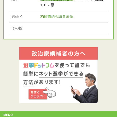
1,162 票
選挙区
柏崎市議会議員選挙
その他
MENU