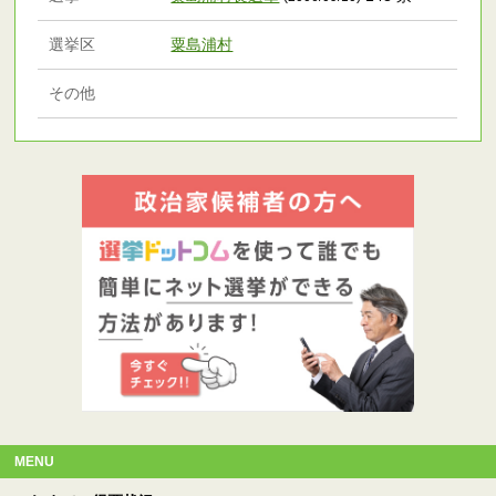
選挙区
粟島浦村
その他
MENU