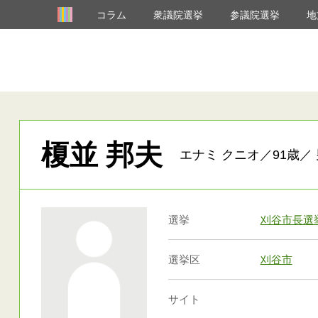
コラム
衆議院選挙
参議院選挙
地
榎並 邦夫
エナミ クニオ／91歳／ 
選挙
刈谷市長選
選挙区
刈谷市
サイト