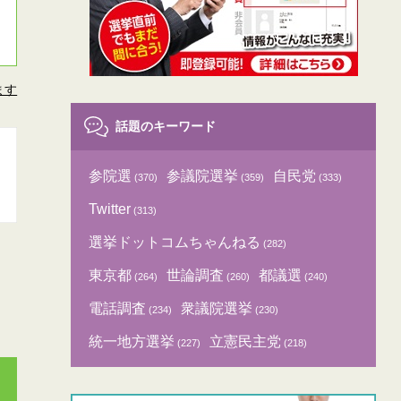
ます
話題のキーワード
参院選
参議院選挙
自民党
(370)
(359)
(333)
Twitter
(313)
選挙ドットコムちゃんねる
(282)
東京都
世論調査
都議選
(264)
(260)
(240)
電話調査
衆議院選挙
(234)
(230)
統一地方選挙
立憲民主党
(227)
(218)