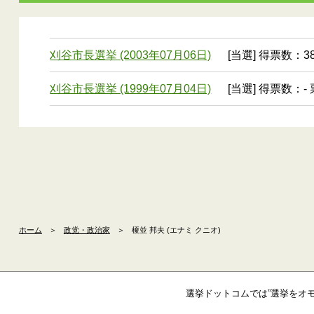
刈谷市長選挙 (2003年07月06日)
[当選] 得票数：38
刈谷市長選挙 (1999年07月04日)
[当選] 得票数：- 
ホーム
＞
政党・政治家
＞
榎並 邦夫 (エナミ クニオ)
選挙ドットコムでは”選挙をオ