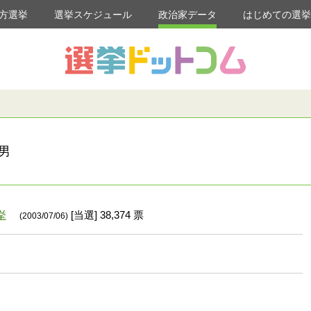
方選挙
選挙スケジュール
政治家データ
はじめての選
男
挙
[当選] 38,374 票
(2003/07/06)