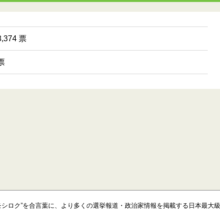
,374 票
票
モシロク”を合言葉に、より多くの選挙報道・政治家情報を掲載する日本最大