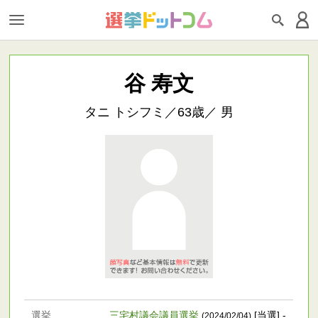
谷 寿文
タニ トシフミ／63歳／ 男
選挙
三宅村議会議員選挙
[当選] -
(2024/02/04)