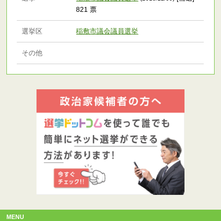
821 票
選挙区
稲敷市議会議員選挙
その他
MENU