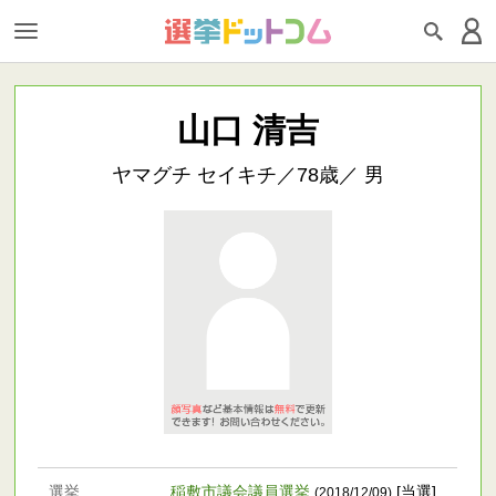
山口 清吉
ヤマグチ セイキチ／78歳／ 男
選挙
稲敷市議会議員選挙
[当選]
(2018/12/09)