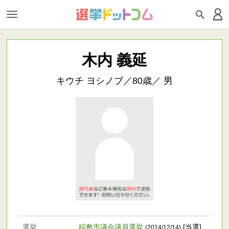
木内 義延
キウチ ヨシノブ／80歳／ 男
選挙
稲敷市議会議員選挙
[当選]
(2014/12/14)