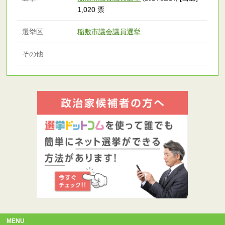
1,020 票
選挙区
稲敷市議会議員選挙
その他
MENU