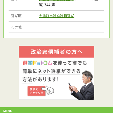
選] 744 票
選挙区
大船渡市議会議員選挙
その他
MENU