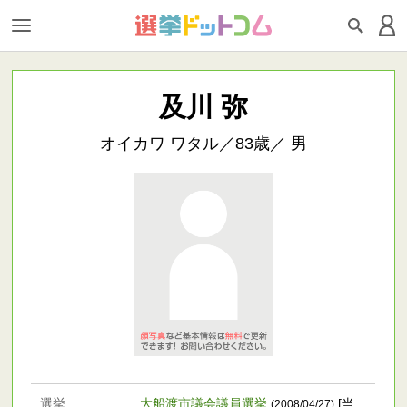
及川 弥
オイカワ ワタル／83歳／ 男
選挙
大船渡市議会議員選挙
[当
(2008/04/27)