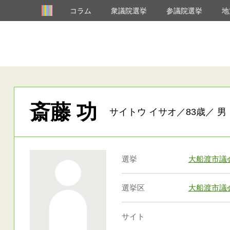
コラム
衆議院選挙
参議院選挙
地
斎藤 功
サイトウ イサオ／83歳／ 男
選挙
大船渡市議
選挙区
大船渡市議
サイト