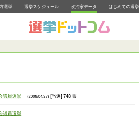
方選挙
選挙スケジュール
政治家データ
はじめての選
会議員選挙
[当選] 748 票
(2008/04/27)
会議員選挙