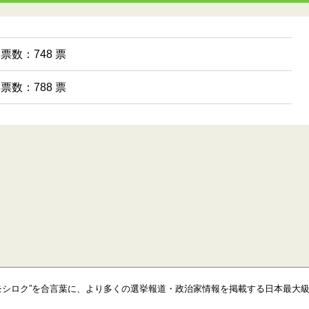
得票数：748 票
得票数：788 票
モシロク”を合言葉に、より多くの選挙報道・政治家情報を掲載する日本最大