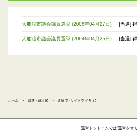
大船渡市議会議員選挙 (2008年04月27日)
[当選] 
大船渡市議会議員選挙 (2004年04月25日)
[当選] 
ホーム
＞
政党・政治家
＞
斎藤 功 (サイトウ イサオ)
選挙ドットコムでは”選挙をオ