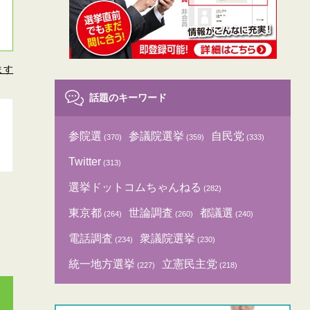
ます
話題のキーワード
参院選
参議院選挙
自民党
(370)
(359)
(333)
Twitter
(313)
選挙ドットコムちゃんねる
(282)
東京都
世論調査
都議選
(264)
(260)
(240)
電話調査
衆議院選挙
(234)
(230)
統一地方選挙
立憲民主党
(227)
(218)