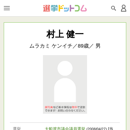
村上 健一
ムラカミ ケンイチ／89歳／ 男
選挙
大船渡市議会議員選挙
[当
(2008/04/27)