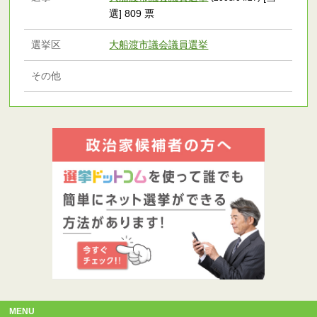
選] 809 票
選挙区
大船渡市議会議員選挙
その他
MENU