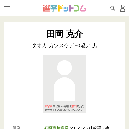
田岡 克介
タオカ カツスケ／80歳／ 男
選挙
石狩市長選挙
[当選] - 票
(2015/05/17)