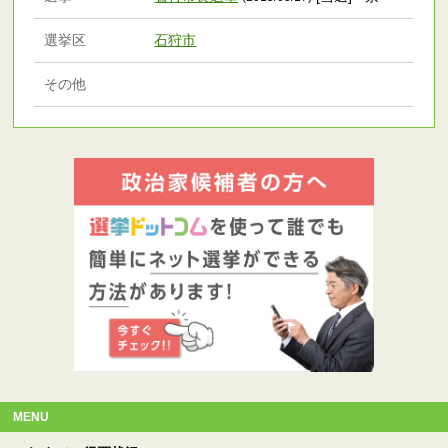
選挙区
石狩市
その他
MENU