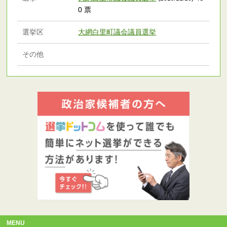
0 票
選挙区
大網白里町議会議員選挙
その他
MENU