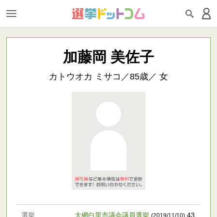
加藤岡 美佐子
カトウオカ ミサコ／85歳／ 女
選挙
大網白里市議会議員選挙
43
(2019/11/10)