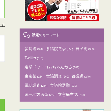
ます
話題のキーワード
参院選
参議院選挙
自民党
(370)
(359)
(333)
Twitter
(313)
選挙ドットコムちゃんねる
(282)
東京都
世論調査
都議選
(264)
(260)
(240)
電話調査
衆議院選挙
(234)
(230)
統一地方選挙
立憲民主党
(227)
(218)