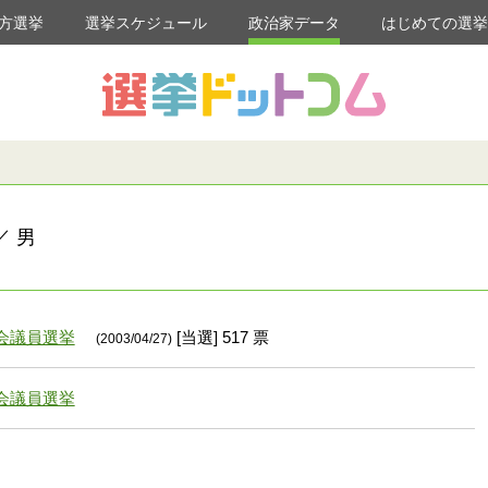
方選挙
選挙スケジュール
政治家データ
はじめての選
／ 男
会議員選挙
[当選] 517 票
(2003/04/27)
会議員選挙