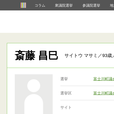
コラム
衆議院選挙
参議院選挙
地
斎藤 昌巳
サイトウ マサミ／93歳
選挙
富士川町議
選挙区
富士川町議
サイト