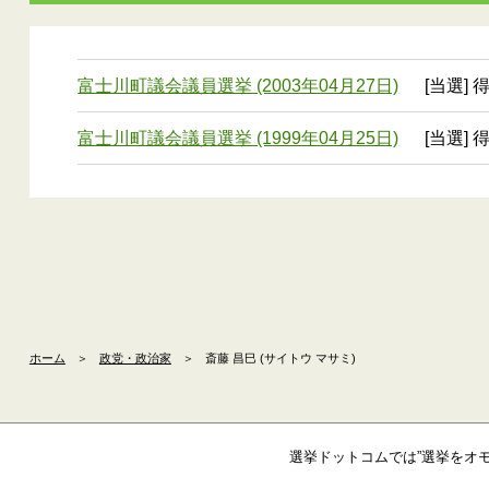
富士川町議会議員選挙 (2003年04月27日)
[当選] 
富士川町議会議員選挙 (1999年04月25日)
[当選] 
ホーム
＞
政党・政治家
＞
斎藤 昌巳 (サイトウ マサミ)
選挙ドットコムでは”選挙をオ