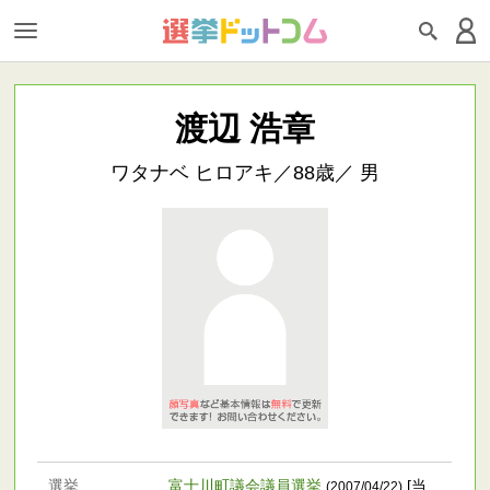
渡辺 浩章
ワタナベ ヒロアキ／88歳／ 男
選挙
富士川町議会議員選挙
[当
(2007/04/22)