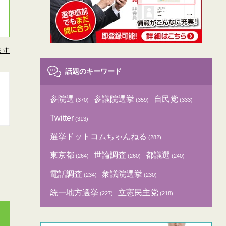
ます
話題のキーワード
参院選
参議院選挙
自民党
(370)
(359)
(333)
Twitter
(313)
選挙ドットコムちゃんねる
(282)
東京都
世論調査
都議選
(264)
(260)
(240)
電話調査
衆議院選挙
(234)
(230)
統一地方選挙
立憲民主党
(227)
(218)