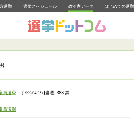
方選挙
選挙スケジュール
政治家データ
はじめての選
男
議員選挙
[当選] 383 票
(1999/04/25)
議員選挙