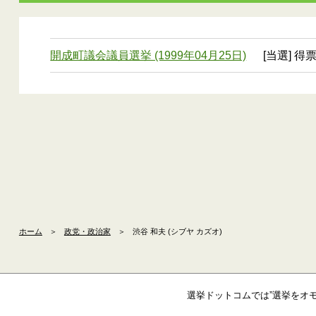
開成町議会議員選挙 (1999年04月25日)
[当選] 得
ホーム
＞
政党・政治家
＞
渋谷 和夫 (シブヤ カズオ)
選挙ドットコムでは”選挙をオ