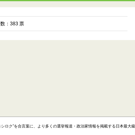
票数：383 票
モシロク”を合言葉に、より多くの選挙報道・政治家情報を掲載する日本最大