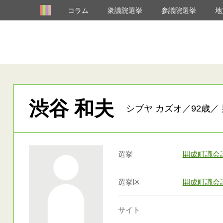
コラム
衆議院選挙
参議院選挙
地
渋谷 和夫
シブヤ カズオ／92歳／ 
選挙
開成町議会
選挙区
開成町議会
サイト