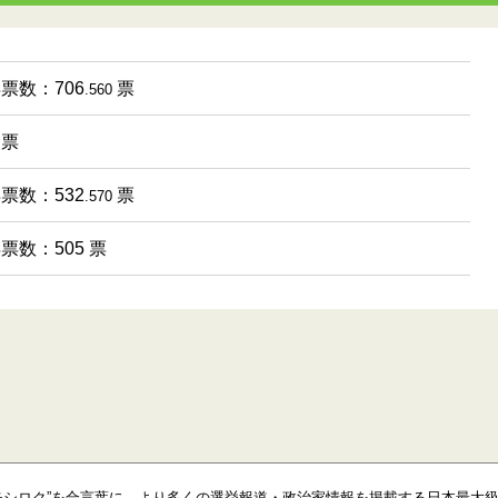
得票数：706
票
.560
 票
得票数：532
票
.570
得票数：505 票
モシロク”を合言葉に、より多くの選挙報道・政治家情報を掲載する日本最大