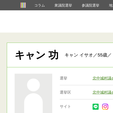
コラム
衆議院選挙
参議院選挙
地
キャン 功
キャン イサオ／55歳／
選挙
北中城村議
選挙区
北中城村議
サイト