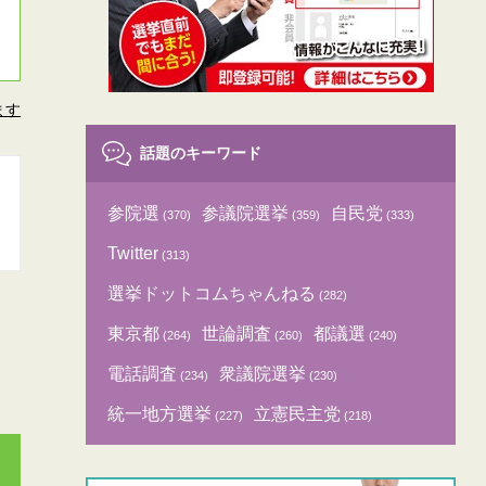
ます
話題のキーワード
参院選
参議院選挙
自民党
(370)
(359)
(333)
Twitter
(313)
選挙ドットコムちゃんねる
(282)
東京都
世論調査
都議選
(264)
(260)
(240)
電話調査
衆議院選挙
(234)
(230)
統一地方選挙
立憲民主党
(227)
(218)