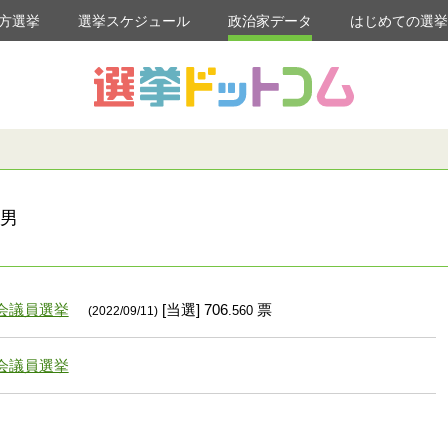
方選挙
選挙スケジュール
政治家データ
はじめての選
 男
会議員選挙
[当選] 706
票
.560
(2022/09/11)
会議員選挙