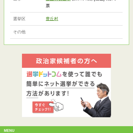
票
選挙区
豊丘村
その他
MENU