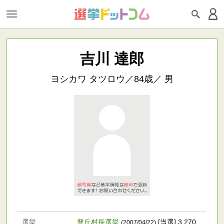
吉川 達郎
ヨシカワ タツロウ／84歳／ 男
選挙
豊丘村長選挙
[当選] 3,270
(2007/04/22)