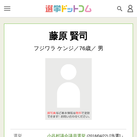
藤原 賢司
フジワラ ケンジ／76歳／ 男
選挙
小谷村議会議員選挙
[当選] -
(2018/04/22)