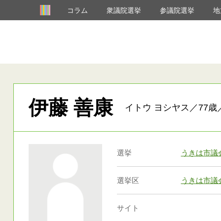
コラム
衆議院選挙
参議院選挙
地
伊藤 善康
イトウ ヨシヤス／77歳
選挙
うきは市議
選挙区
うきは市議
サイト