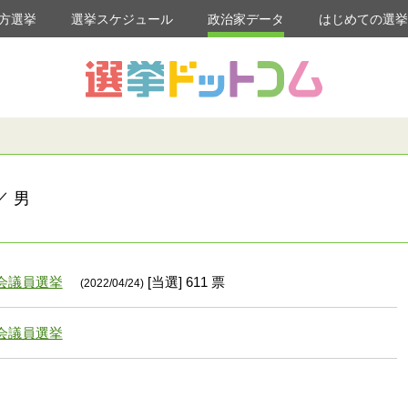
方選挙
選挙スケジュール
政治家データ
はじめての選
／ 男
会議員選挙
[当選] 611 票
(2022/04/24)
会議員選挙