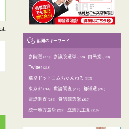
ます
話題のキーワード
参院選
参議院選挙
自民党
(370)
(359)
(333)
Twitter
(313)
選挙ドットコムちゃんねる
(282)
東京都
世論調査
都議選
(264)
(260)
(240)
電話調査
衆議院選挙
(234)
(230)
統一地方選挙
立憲民主党
(227)
(218)