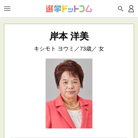
岸本 洋美
キシモト ヨウミ／73歳／ 女