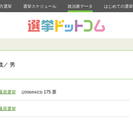
方選挙
選挙スケジュール
政治家データ
はじめての選
歳／ 男
議員選挙
175 票
(2006/04/23)
議員選挙