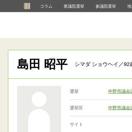
コラム
衆議院選挙
参議院選挙
地
島田 昭平
シマダ ショウヘイ／92
選挙
中野市議会
選挙区
中野市議会
サイト