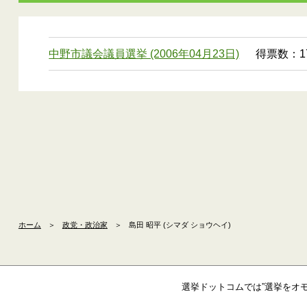
中野市議会議員選挙 (2006年04月23日)
得票数：17
ホーム
＞
政党・政治家
＞
島田 昭平 (シマダ ショウヘイ)
選挙ドットコムでは”選挙をオ