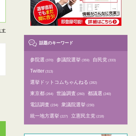
ます
話題のキーワード
参院選
参議院選挙
自民党
(370)
(359)
(333)
Twitter
(313)
選挙ドットコムちゃんねる
(282)
東京都
世論調査
都議選
(264)
(260)
(240)
電話調査
衆議院選挙
(234)
(230)
統一地方選挙
立憲民主党
(227)
(218)