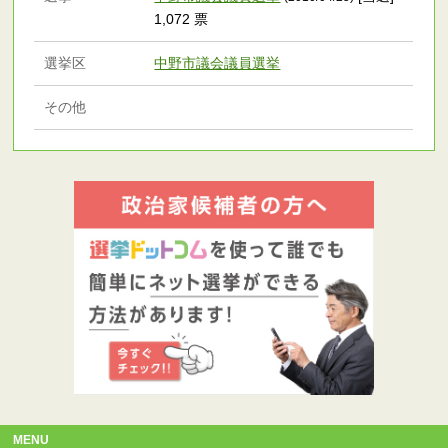
1,072 票
選挙区
中野市議会議員選挙
その他
MENU