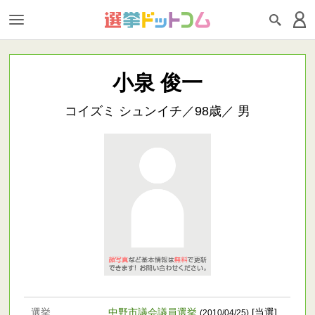
小泉 俊一
コイズミ シュンイチ／98歳／ 男
選挙
中野市議会議員選挙
[当選]
(2010/04/25)