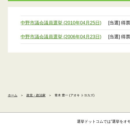
中野市議会議員選挙 (2010年04月25日)
[当選] 得票
中野市議会議員選挙 (2006年04月23日)
[当選] 得票
ホーム
＞
政党・政治家
＞
青木 豊一 (アオキ トヨカズ)
選挙ドットコムでは”選挙をオ