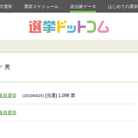
方選挙
選挙スケジュール
政治家データ
はじめての選
／ 男
議員選挙
[当選] 1,098 票
(2010/04/25)
議員選挙