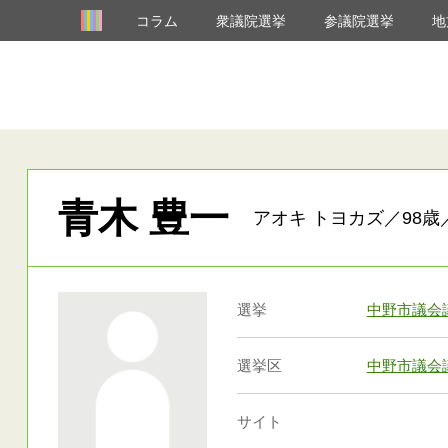
コラム
衆議院選挙
参議院選挙
地
青木 豊一
アオキ トヨカズ／98歳
選挙
中野市議会
選挙区
中野市議会
サイト