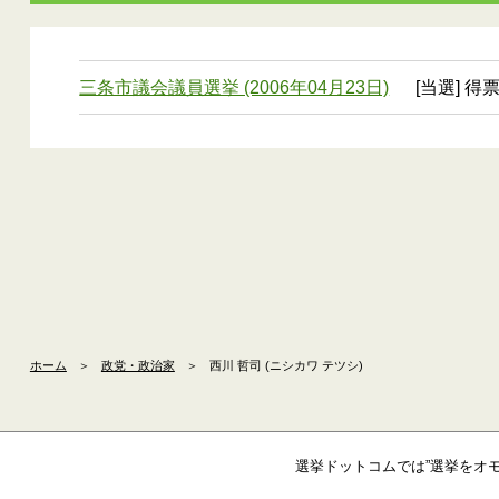
三条市議会議員選挙 (2006年04月23日)
[当選] 得票
ホーム
＞
政党・政治家
＞
西川 哲司 (ニシカワ テツシ)
選挙ドットコムでは”選挙をオ