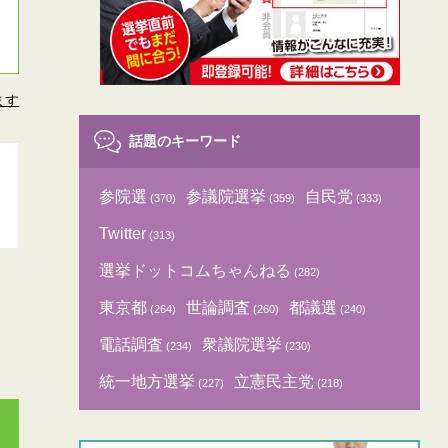
ます
話題のキーワード
参院選
参議院選挙
自民党
(370)
(359)
(333)
Twitter
(313)
選挙ドットコムちゃんねる
(282)
東京都
世論調査
都議選
(264)
(260)
(240)
電話調査
衆議院選挙
(234)
(230)
統一地方選挙
立憲民主党
(227)
(218)