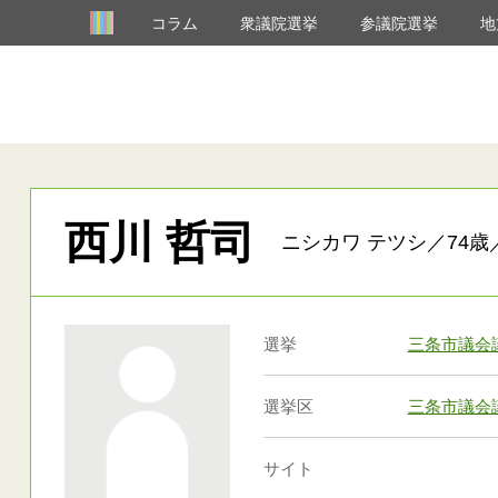
コラム
衆議院選挙
参議院選挙
地
西川 哲司
ニシカワ テツシ／74歳
選挙
三条市議会
選挙区
三条市議会
サイト