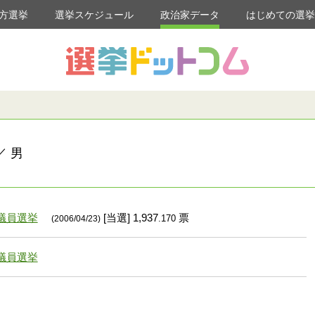
方選挙
選挙スケジュール
政治家データ
はじめての選
／ 男
議員選挙
[当選] 1,937
票
.170
(2006/04/23)
議員選挙