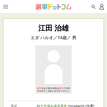
江田 治雄
エダ ハルオ／74歳／ 男
選挙
秩父市議会議員選挙
[当選]
(2014/04/20)