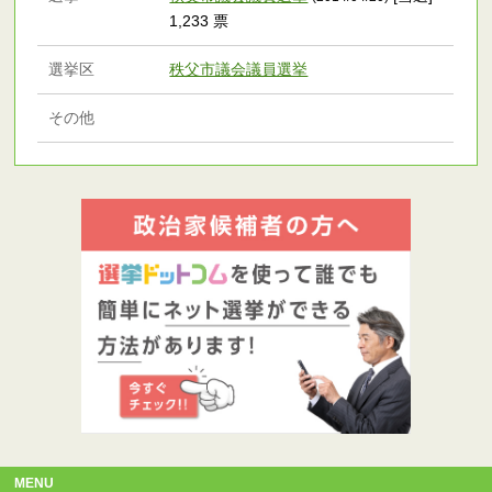
1,233 票
選挙区
秩父市議会議員選挙
その他
MENU