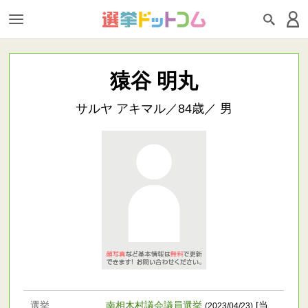
猿谷 明丸
サルヤ アキマル／84歳／ 男
選挙
南相木村議会議員選挙
[当
(2023/04/23)