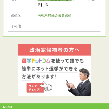
選] - 票
選挙区
南相木村議会議員選挙
その他
MENU