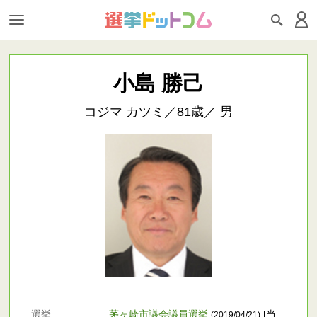
小島 勝己
コジマ カツミ／81歳／ 男
選挙
茅ヶ崎市議会議員選挙
[当
(2019/04/21)