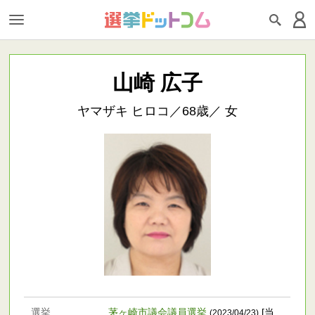
山崎 広子
ヤマザキ ヒロコ／68歳／ 女
選挙
茅ヶ崎市議会議員選挙
[当
(2023/04/23)