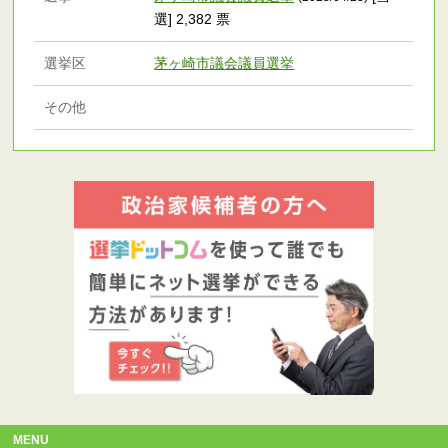
選] 2,382 票
選挙区
茅ヶ崎市議会議員選挙
その他
MENU