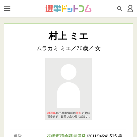
村上 ミエ
ムラカミ ミエ／76歳／ 女
選挙
枕崎市議会議員選挙
516 票
(2011/04/24)