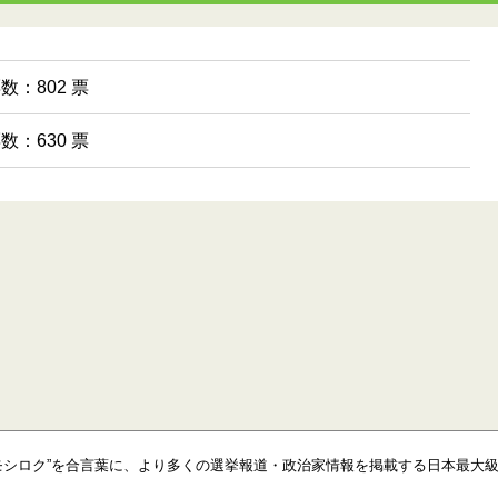
票数：802 票
票数：630 票
モシロク”を合言葉に、より多くの選挙報道・政治家情報を掲載する日本最大