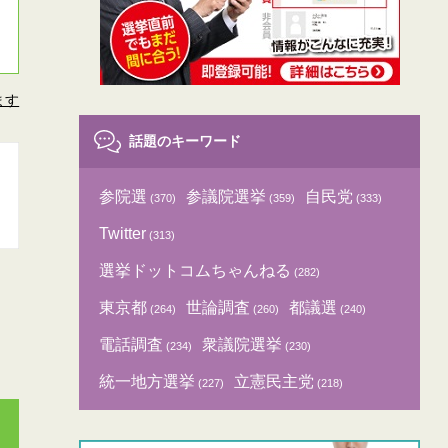
ます
話題のキーワード
参院選
参議院選挙
自民党
(370)
(359)
(333)
Twitter
(313)
選挙ドットコムちゃんねる
(282)
東京都
世論調査
都議選
(264)
(260)
(240)
電話調査
衆議院選挙
(234)
(230)
統一地方選挙
立憲民主党
(227)
(218)