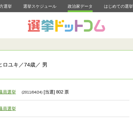
方選挙
選挙スケジュール
政治家データ
はじめての選
ヒロユキ／74歳／ 男
議員選挙
[当選] 802 票
(2011/04/24)
議員選挙