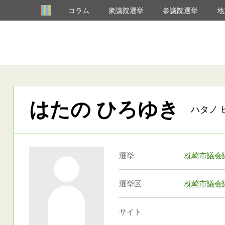
コラム
衆議院選挙
参議院選挙
地
はたの ひろゆき
ハタノ 
選挙
枕崎市議会
選挙区
枕崎市議会
サイト