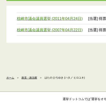
枕崎市議会議員選挙 (2011年04月24日)
[当選] 得
枕崎市議会議員選挙 (2007年04月22日)
[当選] 得
ホーム
＞
政党・政治家
＞
はたの ひろゆき (ハタノ ヒロユキ)
選挙ドットコムでは”選挙をオ