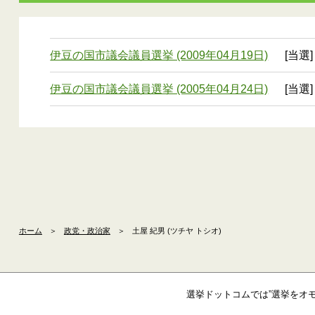
伊豆の国市議会議員選挙 (2009年04月19日)
[当選]
伊豆の国市議会議員選挙 (2005年04月24日)
[当選]
ホーム
＞
政党・政治家
＞
土屋 紀男 (ツチヤ トシオ)
選挙ドットコムでは”選挙をオ