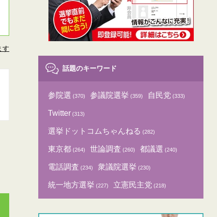
ます
話題のキーワード
参院選
参議院選挙
自民党
(370)
(359)
(333)
Twitter
(313)
選挙ドットコムちゃんねる
(282)
東京都
世論調査
都議選
(264)
(260)
(240)
電話調査
衆議院選挙
(234)
(230)
統一地方選挙
立憲民主党
(227)
(218)