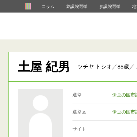
コラム
衆議院選挙
参議院選挙
地
土屋 紀男
ツチヤ トシオ／85歳／ 
選挙
伊豆の国市
選挙区
伊豆の国市
サイト