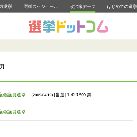
方選挙
選挙スケジュール
政治家データ
はじめての選
男
議会議員選挙
[当選] 1,420
票
.500
(2009/04/19)
議会議員選挙