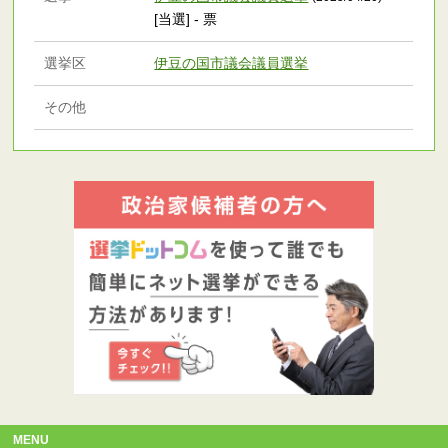
[当選] - 票
選挙区
伊豆の国市議会議員選挙
その他
MENU