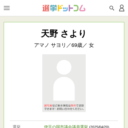
天野 さより
アマノ サヨリ／69歳／ 女
選挙
伊豆の国市議会議員選挙
(2025/04/20)