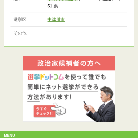
51 票
選挙区
中津川市
その他
MENU