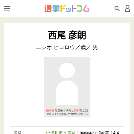
西尾 彦朗
ニシオ ヒコロウ／歳／ 男
選挙
中津川市長選挙
[当選] 14,4
(1968/04/21)