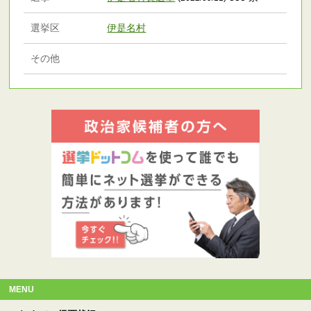
選挙区
伊是名村
その他
MENU