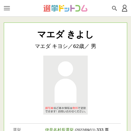
マエダ きよし
マエダ キヨシ／62歳／ 男
選挙
伊是名村長選挙
333 票
(2022/09/11)