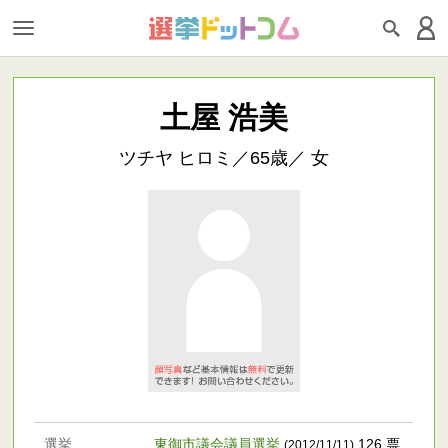
土屋 浩美
ツチヤ ヒロミ／65歳／ 女
選挙
東御市議会議員選挙
126 票
(2012/11/11)