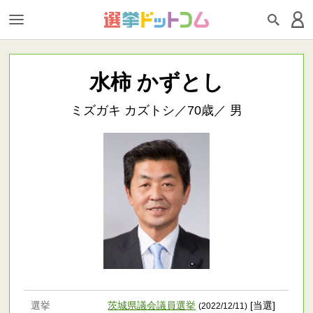
水柿 かずとし
ミズガキ カズトシ／70歳／ 男
選挙
茨城県議会議員選挙
[当選]
(2022/12/11)