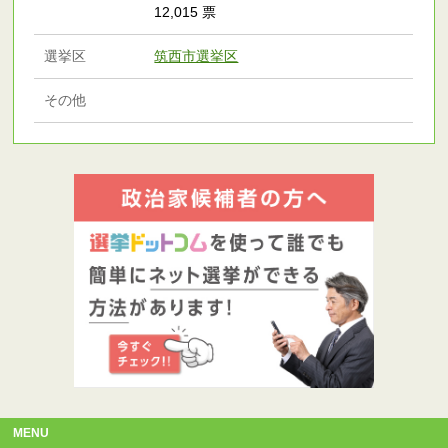
12,015 票
選挙区
筑西市選挙区
その他
MENU