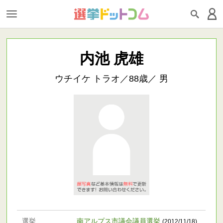
内池 虎雄
ウチイケ トラオ／88歳／ 男
選挙
南アルプス市議会議員選挙
(2012/11/18)