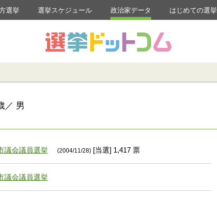
方選挙
選挙スケジュール
政治家データ
はじめての選
歳／ 男
市議会議員選挙
[当選] 1,417 票
(2004/11/28)
市議会議員選挙