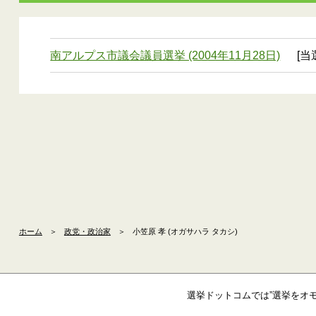
南アルプス市議会議員選挙 (2004年11月28日)
[当
ホーム
＞
政党・政治家
＞
小笠原 孝 (オガサハラ タカシ)
選挙ドットコムでは”選挙をオ