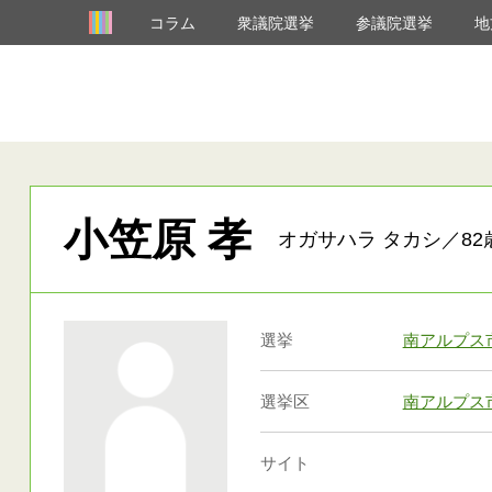
コラム
衆議院選挙
参議院選挙
地
小笠原 孝
オガサハラ タカシ／82
選挙
南アルプス
選挙区
南アルプス
サイト