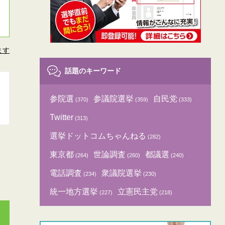
ます
話題のキーワード
参院選
参議院選挙
自民党
(370)
(359)
(333)
Twitter
(313)
選挙ドットコムちゃんねる
(282)
東京都
世論調査
都議選
(264)
(260)
(240)
電話調査
衆議院選挙
(234)
(230)
統一地方選挙
立憲民主党
(227)
(218)